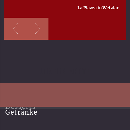
La Piazza in Wetzlar
UNSERE KARTE
Vorspeisen
Hauptgerichte
Desserts
Getränke
Unsere Geschichte